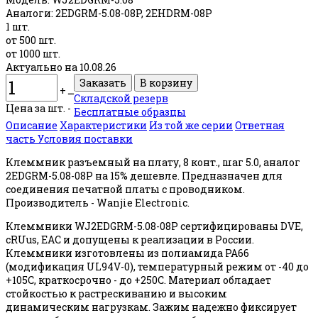
Аналоги:
2EDGRM-5.08-08P, 2EHDRM-08P
1 шт.
от 500 шт.
от 1000 шт.
Актуально на 10.08.26
+
ــ
Складской резерв
Цена за шт. -
Бесплатные образцы
Описание
Характеристики
Из той же серии
Ответная
часть
Условия поставки
Клеммник разъемный на плату, 8 конт., шаг 5.0, аналог
2EDGRM-5.08-08P на 15% дешевле. Предназначен для
соединения печатной платы с проводником.
Производитель - Wanjie Electronic.
Клеммники WJ2EDGRM-5.08-08P сертифицированы DVE,
cRUus, EAC и допущены к реализации в России.
Клеммники изготовлены из полиамида PA66
(модификация UL94V-0), температурный режим от -40 до
+105С, краткосрочно - до +250С. Материал обладает
стойкостью к растрескиванию и высоким
динамическим нагрузкам. Зажим надежно фиксирует