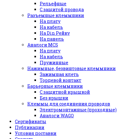
Рельефные
С защитой провода
Разъемные клеммники
На плату
На кабель
На Din Рейку
На панель
Аналоги MCS
На плату
На кабель
Пружинные
Нажимные, безвинтовые клеммники
Зажимная клеть
Торцевой контакт
Барьерные клеммники
С защитной крышкой
Без крышки
Клеммы для соединения проводов
Электромонтажные (проходные)
Аналоги WAGO
Сертификаты
Публикации
Условия поставки