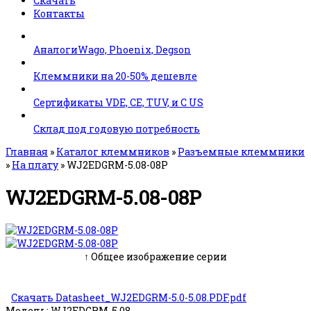
Скачать
Контакты
АналогиWago, Phoenix, Degson
Клеммники на 20-50% дешевле
Сертификаты VDE, CE, TUV, и C US
Склад под годовую потребность
Главная
»
Каталог клеммников
»
Разъемные клеммники
»
На плату
»
WJ2EDGRM-5.08-08P
WJ2EDGRM-5.08-08P
↑ Общее изображение серии
Скачать Datasheet_WJ2EDGRM-5.0-5.08.PDF.pdf
Модель:
WJ2EDGRM-5.08