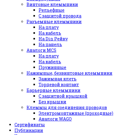
Винтовые клеммники
Рельефные
С защитой провода
Разъемные клеммники
На плату
На кабель
На Din Рейку
На панель
Аналоги MCS
На плату
На кабель
Пружинные
Нажимные, безвинтовые клеммники
Зажимная клеть
Торцевой контакт
Барьерные клеммники
С защитной крышкой
Без крышки
Клеммы для соединения проводов
Электромонтажные (проходные)
Аналоги WAGO
Сертификаты
Публикации