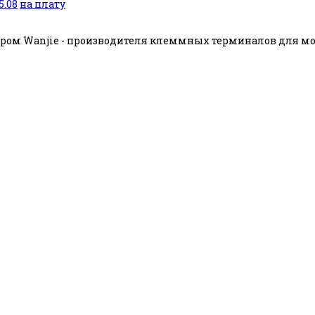
.08
на плату
ом Wanjie - производителя клеммных терминалов для мон