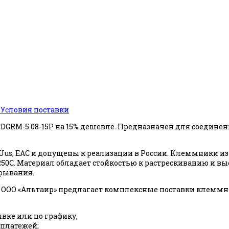
ь
Условия поставки
2EDGRM-5.08-15P на 15% дешевле. Предназначен для соедине
us, EAC и допущены к реализации в России. Клеммники из
о +250С. Материал обладает стойкостью к растрескиванию 
ырывания.
ООО «Альтаир» предлагает комплексные поставки клеммни
явке или по графику;
 платежей;