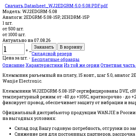
Скачать Datasheet_WJ2EDGRM-5.0-5.08.PDF.pdf
Модель:
WJ2EDGRM-5.08
Аналоги:
2EDGRM-5.08-15P, 2EHDRM-15P
1 шт.
от 500 шт.
от 1000 шт.
Актуально на 07.08.26
+
ــ
Складской резерв
Цена за шт. -
Бесплатные образцы
Описание
Характеристики
Из той же серии
Ответная част
Клеммник разъемный на плату, 15 конт., шаг 5.0, аналог 
Wanjie Electronic.
Клеммники WJ2EDGRM-5.08-15P сертифицированы DVE, cRU
температурный режим от -40 до +105С, краткосрочно - д
фиксирует провод, обеспечивает защиту от вибрации и в
Официальный дистрибьютор продукции WANJIE в России 
на выгодных условиях:
Склад под Вашу годовую потребность, отгрузки по за
Снижение цен для постоянных партнеров, рассрочка