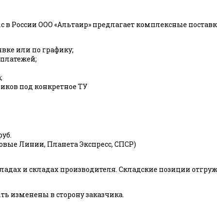
c в России ООО «Альтаир» предлагает комплексные пост
явке или по графику;
 платежей;
;
ков под конкретное ТУ
руб.
ловые Линии, Планета Экспресс, СПСР)
адах и складах производителя. Складские позиции отгружаю
ь изменены в сторону заказчика.