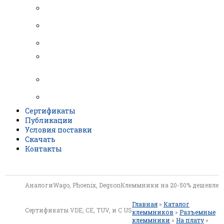
Винтовые клеммники
Разъемные клеммники
Аналоги MCS
Нажимные, безвинтовые
клеммники
Барьерные клеммники
Клеммы для соединения проводов
Сертификаты
Публикации
Условия поставки
Скачать
Контакты
АналогиWago, Phoenix, Degson
Клеммники на 20-50% дешевле
Главная
»
Каталог
Сертификаты VDE, CE, TUV, и C US
клеммников
»
Разъемные
клеммники
»
На плату
»