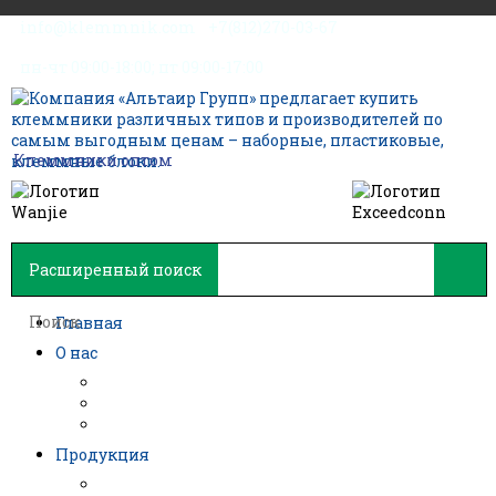
info@klemmnik.com
+7(812)270-03-67
пн-чт 09:00-18:00; пт 09:00-17:00
Клеммники оптом
Расширенный поиск
Главная
О нас
О производителе
О дистрибьюторе
Вопросы и ответы
Продукция
Вся продукция