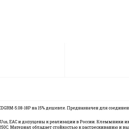
 2EDGRM-5.08-18P на 15% дешевле. Предназначен для соедин
us, EAC и допущены к реализации в России. Клеммники из
о +250С. Материал обладает стойкостью к растрескиванию 