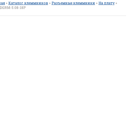
ная
»
Каталог клеммников
»
Разъемные клеммники
»
На плату
»
DGRM-5.08-18P