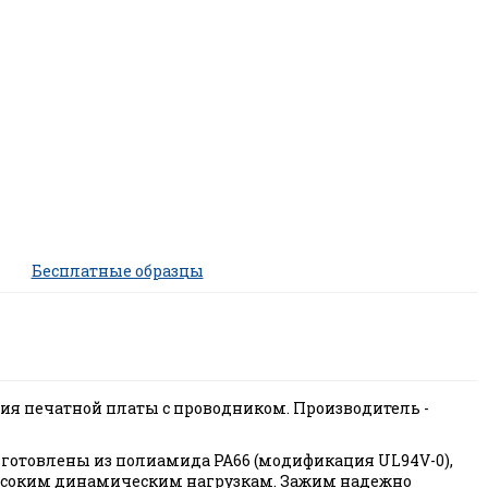
Бесплатные образцы
ения печатной платы с проводником. Производитель -
готовлены из полиамида PA66 (модификация UL94V-0),
и высоким динамическим нагрузкам. Зажим надежно