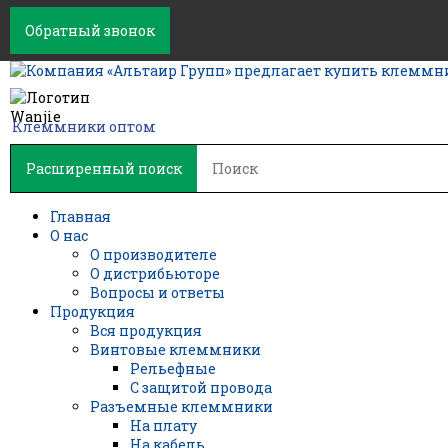
Обратный звонок
Клеммники оптом
Расширенный поиск
Главная
О нас
О производителе
О дистрибьюторе
Вопросы и ответы
Продукция
Вся продукция
Винтовые клеммники
Рельефные
С защитой провода
Разъемные клеммники
На плату
На кабель