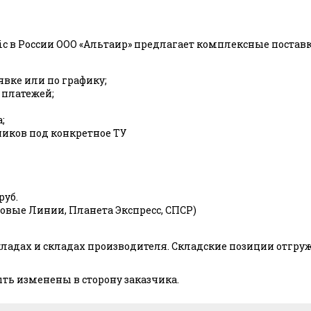
c в России ООО «Альтаир» предлагает комплексные пост
явке или по графику;
 платежей;
;
иков под конкретное ТУ
руб.
ловые Линии, Планета Экспресс, СПСР)
адах и складах производителя. Складские позиции отгружаю
ть изменены в сторону заказчика.