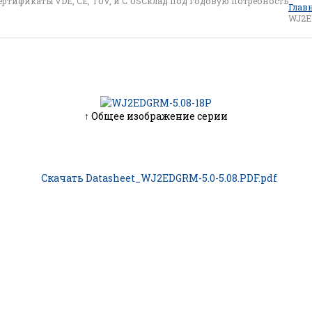
ертификаты VDE, CE, TUV, и C US
Склад под годовую потребность
Глав
WJ2E
↑ Общее изображение серии
Скачать Datasheet_WJ2EDGRM-5.0-5.08.PDF.pdf