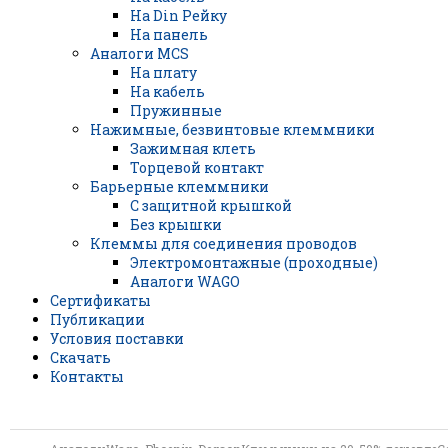
На Din Рейку
На панель
Аналоги MCS
На плату
На кабель
Пружинные
Нажимные, безвинтовые клеммники
Зажимная клеть
Торцевой контакт
Барьерные клеммники
С защитной крышкой
Без крышки
Клеммы для соединения проводов
Электромонтажные (проходные)
Аналоги WAGO
Сертификаты
Публикации
Условия поставки
Скачать
Контакты