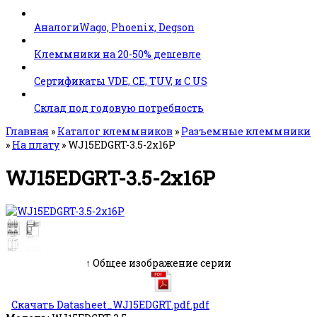
АналогиWago, Phoenix, Degson
Клеммники на 20-50% дешевле
Сертификаты VDE, CE, TUV, и C US
Склад под годовую потребность
Главная
»
Каталог клеммников
»
Разъемные клеммники
»
На плату
»
WJ15EDGRT-3.5-2x16P
WJ15EDGRT-3.5-2x16P
↑ Общее изображение серии
Скачать Datasheet_WJ15EDGRT.pdf.pdf