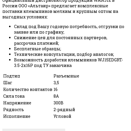
Официальный дистрибьютор продукции WANJIE в
России ООО «Альтаир» предлагает комплексные
поставки клеммников мелким и крупным оптом на
выгодных условиях:
Склад под Вашу годовую потребность, отгрузки по
заявке или по графику;
Снижение цен для постоянных партнеров,
рассрочка платежей;
Бесплатные образцы;
Технические консультации, подбор аналогов;
Возможность доработки клеммников WJ15EDGRT-
3.5-2x16P под ТУ заказчика
Подтип
Разъемные
Шаг
3,5
Количество контактов
16
Сила тока
8А
Напряжение
300В
Рядность
2-рядный
Исполнение
Угловой