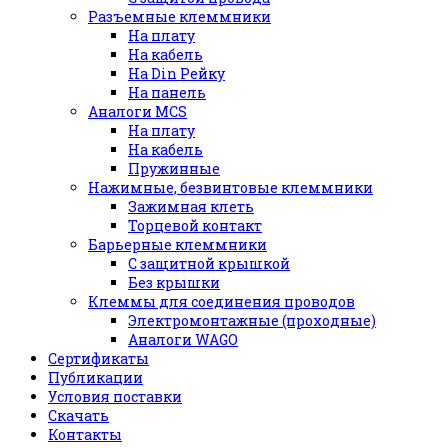
Разъемные клеммники
На плату
На кабель
На Din Рейку
На панель
Аналоги MCS
На плату
На кабель
Пружинные
Нажимные, безвинтовые клеммники
Зажимная клеть
Торцевой контакт
Барьерные клеммники
С защитной крышкой
Без крышки
Клеммы для соединения проводов
Электромонтажные (проходные)
Аналоги WAGO
Сертификаты
Публикации
Условия поставки
Скачать
Контакты