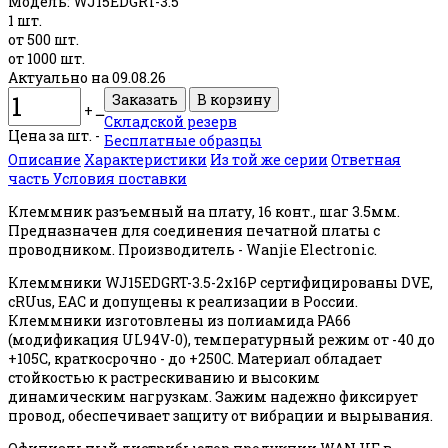
Модель:
WJ15EDGRT-3.5
1 шт.
от 500 шт.
от 1000 шт.
Актуально на 09.08.26
+
ــ
Складской резерв
Цена за шт. -
Бесплатные образцы
Описание
Характеристики
Из той же серии
Ответная
часть
Условия поставки
Клеммник разъемный на плату, 16 конт., шаг 3.5мм.
Предназначен для соединения печатной платы с
проводником. Производитель - Wanjie Electronic.
Клеммники WJ15EDGRT-3.5-2x16P сертифицированы DVE,
cRUus, EAC и допущены к реализации в России.
Клеммники изготовлены из полиамида PA66
(модификация UL94V-0), температурный режим от -40 до
+105С, краткосрочно - до +250С. Материал обладает
стойкостью к растрескиванию и высоким
динамическим нагрузкам. Зажим надежно фиксирует
провод, обеспечивает защиту от вибрации и вырывания.