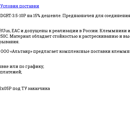
ь
Условия поставки
5EDGRT-3.5-10P на 15% дешевле. Предназначен для соединени
RUus, EAC и допущены к реализации в России. Клеммники 
о +250С. Материал обладает стойкостью к растрескиванию 
ырывания.
ООО «Альтаир» предлагает комплексные поставки клеммни
явке или по графику;
 платежей;
x05P под ТУ заказчика