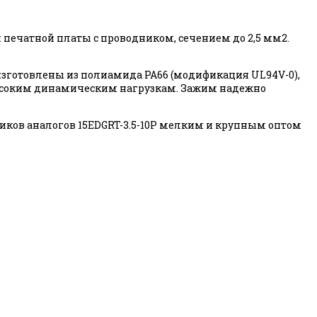
я печатной платы с проводником, сечением до 2,5 мм2.
изготовлены из полиамида PA66 (модификация UL94V-0),
и высоким динамическим нагрузкам. Зажим надежно
ков аналогов 15EDGRT-3.5-10P мелким и крупным оптом