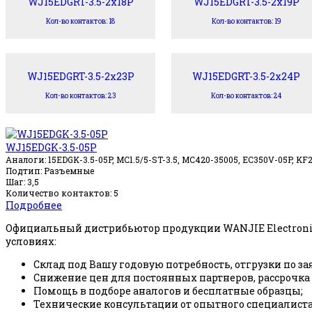
WJ15EDGRT-3.5-2x18P
WJ15EDGRT-3.5-2x19P
Кол-во контактов: 18
Кол-во контактов: 19
WJ15EDGRT-3.5-2x23P
WJ15EDGRT-3.5-2x24P
Кол-во контактов: 23
Кол-во контактов: 24
WJ15EDGK-3.5-05P
Аналоги: 15EDGK-3.5-05P, MC1.5/5-ST-3.5, MC420-35005, EC350V-05P, KF
Подтип: Разъемные
Шаг: 3,5
Количество контактов: 5
Подробнее
Официальный дистрибьютор продукции WANJIE Electroni
условиях:
Склад под Вашу годовую потребность, отгрузки по за
Снижение цен для постоянных партнеров, рассрочка
Помощь в подборе аналогов и бесплатные образцы;
Технические консультации от опытного специалиста