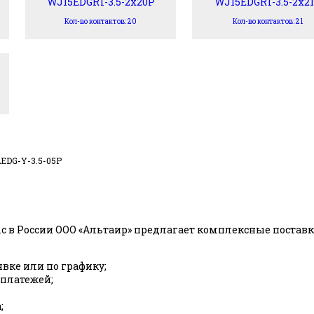
WJ15EDGRT-3.5-2x20P
WJ15EDGRT-3.5-2x2
Кол-во контактов: 20
Кол-во контактов: 21
2EDG-Y-3.5-05P
c в России ООО «Альтаир» предлагает комплексные пост
явке или по графику;
 платежей;
;