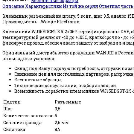
Бесплатные образцы
Описание
Характеристики
Из той же серии
Ответная част
Клеммник разъемный на плату, 5 конт., шаг 3.5, аналог 1
Производитель - Wanjie Electronic.
Клеммники WJ15EDGRT-3.5-2x05P сертифицированы DVE, c
температурный режим от -40 до +105С, краткосрочно - д
фиксирует провод, обеспечивает защиту от вибрации и в
Официальный дистрибьютор продукции WANJIE в России 
на выгодных условиях:
Склад под Вашу годовую потребность, отгрузки по за
Снижение цен для постоянных партнеров, рассрочка
Бесплатные образцы;
Технические консультации, подбор аналогов;
Возможность доработки клеммников WJ15EDGRT-3.5-2
Подтип
Разъемные
Шаг
3,5
Количество контактов
5
Сечение провода
2,5 мм
Сила тока
8А