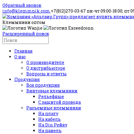
Обратный звонок
info@klemmnik.com
+7(812)270-03-67
пн-чт 09:00-18:00; пт 0
Клеммники оптом
Расширенный поиск
Главная
О нас
О производителе
О дистрибьюторе
Вопросы и ответы
Продукция
Вся продукция
Винтовые клеммники
Рельефные
С защитой провода
Разъемные клеммники
На плату
На кабель
На Din Рейку
На панель