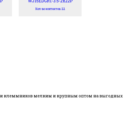
1P
WJ15EDGRT-3.5-2x22P
Кол-во контактов: 22
авки клеммников мелким и крупным оптом на выгодных