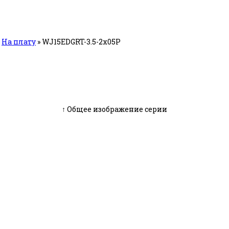
»
На плату
»
WJ15EDGRT-3.5-2x05P
↑ Общее изображение серии