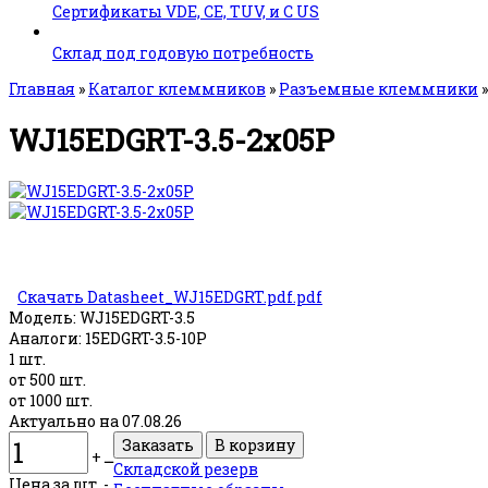
Сертификаты VDE, CE, TUV, и C US
Склад под годовую потребность
Главная
»
Каталог клеммников
»
Разъемные клеммники
WJ15EDGRT-3.5-2x05P
Скачать Datasheet_WJ15EDGRT.pdf.pdf
Модель:
WJ15EDGRT-3.5
Аналоги:
15EDGRT-3.5-10P
1 шт.
от 500 шт.
от 1000 шт.
Актуально на 07.08.26
+
ــ
Складской резерв
Цена за шт. -