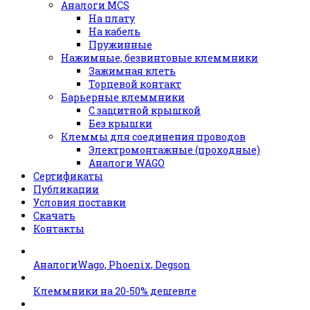
Аналоги MCS
На плату
На кабель
Пружинные
Нажимные, безвинтовые клеммники
Зажимная клеть
Торцевой контакт
Барьерные клеммники
С защитной крышкой
Без крышки
Клеммы для соединения проводов
Электромонтажные (проходные)
Аналоги WAGO
Сертификаты
Публикации
Условия поставки
Скачать
Контакты
АналогиWago, Phoenix, Degson
Клеммники на 20-50% дешевле