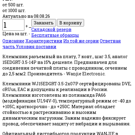
от 500 шт.
от 1000 шт.
Актуально на 08.08.26
+
ــ
Складской резерв
Цена за шт. -
Бесплатные образцы
Описание
Характеристики
Из той же серии
Ответная
часть
Условия поставки
Клеммник разъемный на плату, 7 конт., шаг 3.5, аналог
15EDGRT-3.5-14P на 15% дешевле. Предназначен для
соединения печатной платы с проводником, сечением
до 2,5 мм2. Производитель - Wanjie Electronic.
Клеммники WJ15EDGRT-3.5-2x07P сертифицированы DVE,
cRUus, EAC и допущены к реализации в России.
Клеммники изготовлены из полиамида PA66
(модификация UL94V-0), температурный режим от -40 до
+105С, краткосрочно - до +250С. Материал обладает
стойкостью к растрескиванию и высоким
динамическим нагрузкам. Зажим надежно фиксирует
провод, обеспечивает защиту от вибрации и вырывания.
Официальный дистрибьютор продукции WANJIE в