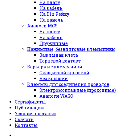
На плату
На кабель
На Din Рейку
На панель
Аналоги MCS
На плату
На кабель
Пружинные
Нажимные, безвинтовые клеммники
Зажимная клеть
Торцевой контакт
Барьерные клеммники
С защитной крышкой
Без крышки
Клеммы для соединения проводов
Электромонтажные (проходные)
Аналоги WAGO
Сертификаты
Публикации
Условия поставки
Скачать
Контакты