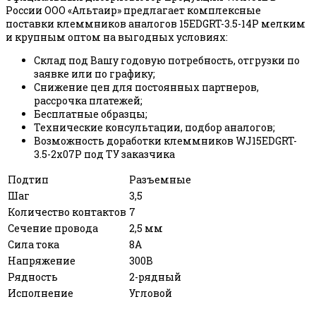
России ООО «Альтаир» предлагает комплексные
поставки клеммников аналогов 15EDGRT-3.5-14P мелким
и крупным оптом на выгодных условиях:
Склад под Вашу годовую потребность, отгрузки по
заявке или по графику;
Снижение цен для постоянных партнеров,
рассрочка платежей;
Бесплатные образцы;
Технические консультации, подбор аналогов;
Возможность доработки клеммников WJ15EDGRT-
3.5-2x07P под ТУ заказчика
Подтип
Разъемные
Шаг
3,5
Количество контактов
7
Сечение провода
2,5 мм
Сила тока
8А
Напряжение
300В
Рядность
2-рядный
Исполнение
Угловой