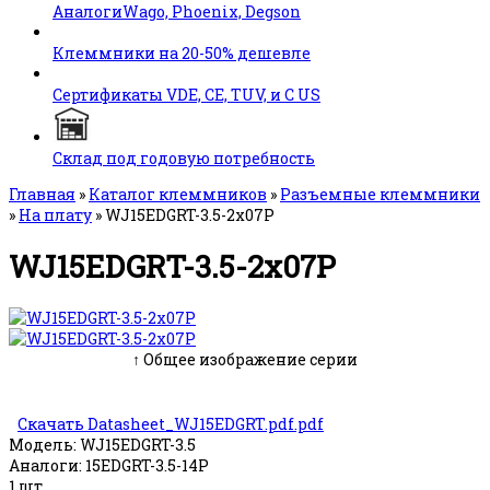
АналогиWago, Phoenix, Degson
Клеммники на 20-50% дешевле
Сертификаты VDE, CE, TUV, и C US
Склад под годовую потребность
Главная
»
Каталог клеммников
»
Разъемные клеммники
»
На плату
»
WJ15EDGRT-3.5-2x07P
WJ15EDGRT-3.5-2x07P
↑ Общее изображение серии
Скачать Datasheet_WJ15EDGRT.pdf.pdf
Модель:
WJ15EDGRT-3.5
Аналоги:
15EDGRT-3.5-14P
1 шт.