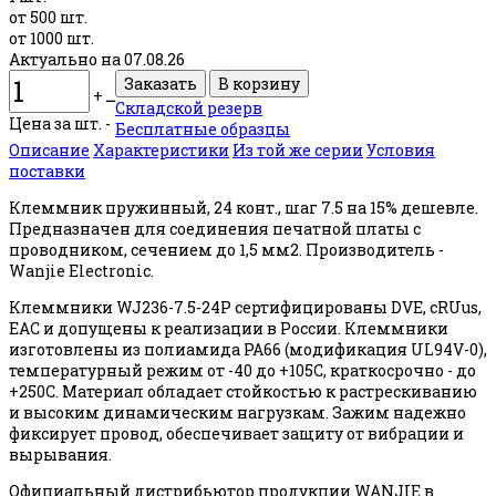
от 500 шт.
от 1000 шт.
Актуально на 07.08.26
+
ــ
Складской резерв
Цена за шт. -
Бесплатные образцы
Описание
Характеристики
Из той же серии
Условия
поставки
Клеммник пружинный, 24 конт., шаг 7.5 на 15% дешевле.
Предназначен для соединения печатной платы с
проводником, сечением до 1,5 мм2. Производитель -
Wanjie Electronic.
Клеммники WJ236-7.5-24P сертифицированы DVE, cRUus,
EAC и допущены к реализации в России. Клеммники
изготовлены из полиамида PA66 (модификация UL94V-0),
температурный режим от -40 до +105С, краткосрочно - до
+250С. Материал обладает стойкостью к растрескиванию
и высоким динамическим нагрузкам. Зажим надежно
фиксирует провод, обеспечивает защиту от вибрации и
вырывания.
Официальный дистрибьютор продукции WANJIE в