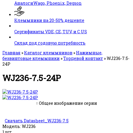
АналогиWago, Phoenix, Degson
Клеммники на 20-50% дешевле
Сертификаты VDE, CE, TUV, и C US
Склад под годовую потребность
Главная
»
Каталог клеммников
»
Нажимные,
безвинтовые клеммники
»
Торцевой контакт
»
WJ236-7.5-
24P
WJ236-7.5-24P
↑ Общее изображение серии
Скачать Datasheet_WJ236-7.5
Модель:
WJ236
1 шт.