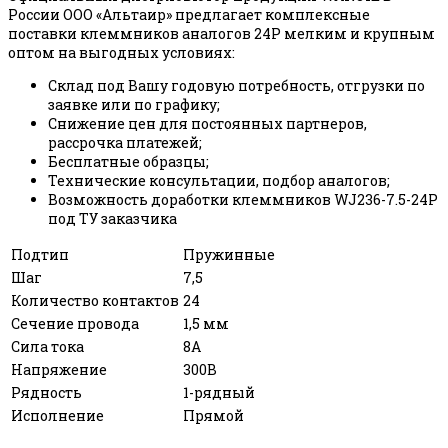
России ООО «Альтаир» предлагает комплексные
поставки клеммников аналогов 24P мелким и крупным
оптом на выгодных условиях:
Склад под Вашу годовую потребность, отгрузки по
заявке или по графику;
Снижение цен для постоянных партнеров,
рассрочка платежей;
Бесплатные образцы;
Технические консультации, подбор аналогов;
Возможность доработки клеммников WJ236-7.5-24P
под ТУ заказчика
Подтип
Пружинные
Шаг
7,5
Количество контактов
24
Сечение провода
1,5 мм
Сила тока
8А
Напряжение
300В
Рядность
1-рядный
Исполнение
Прямой