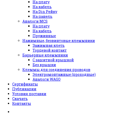
На плату
На кабель
На Din Рейку
На панель
Аналоги MCS
На плату
На кабель
Пружинные
Нажимные, безвинтовые клеммники
Зажимная клеть
Торцевой контакт
Барьерные клеммники
С защитной крышкой
Без крышки
Клеммы для соединения проводов
Электромонтажные (проходные)
Аналоги WAGO
Сертификаты
Публикации
Условия поставки
Скачать
Контакты