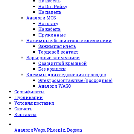
На кабель
На Din Рейку
На панель
Аналоги MCS
На плату
На кабель
Пружинные
Нажимные, безвинтовые клеммники
Зажимная клеть
Торцевой контакт
Барьерные клеммники
С защитной крышкой
Без крышки
Клеммы для соединения проводов
Электромонтажные (проходные)
Аналоги WAGO
Сертификаты
Публикации
Условия поставки
Скачать
Контакты
АналогиWago, Phoenix, Degson