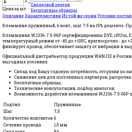
+
ــ
Складской резерв
Цена за шт. -
Бесплатные образцы
Описание
Характеристики
Из той же серии
Условия поста
Клеммник пружинный, 6 конт., шаг 7.5 на 15% дешевле. Пр
Клеммники WJ236-7.5-06P сертифицированы DVE, cRUus, E
температурный режим от -40 до +105С, краткосрочно - д
фиксирует провод, обеспечивает защиту от вибрации и в
Официальный дистрибьютор продукции WANJIE в России 
выгодных условиях:
Склад под Вашу годовую потребность, отгрузки по за
Снижение цен для постоянных партнеров, рассрочка
Бесплатные образцы;
Технические консультации, подбор аналогов;
Возможность доработки клеммников WJ236-7.5-06P п
Подтип
Пружинные
Шаг
7,5
Количество контактов
6
Сечение провода
1,5 мм
Сила тока
8А