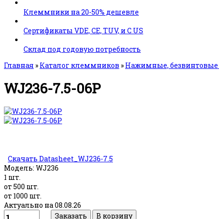
Клеммники на 20-50% дешевле
Сертификаты VDE, CE, TUV, и C US
Склад под годовую потребность
Главная
»
Каталог клеммников
»
Нажимные, безвинтовы
WJ236-7.5-06P
Скачать Datasheet_WJ236-7.5
Модель:
WJ236
1 шт.
от 500 шт.
от 1000 шт.
Актуально на 08.08.26