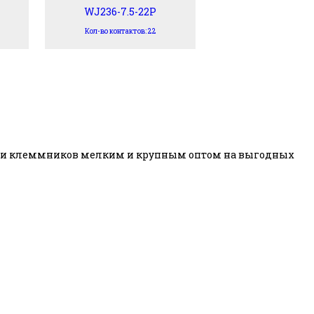
WJ236-7.5-22P
Кол-во контактов: 22
авки клеммников мелким и крупным оптом на выгодных