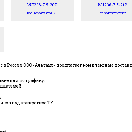
WJ236-7.5-20P
WJ236-7.5-21P
Кол-во контактов: 20
Кол-во контактов: 21
c в России ООО «Альтаир» предлагает комплексные пост
явке или по графику;
 платежей;
;
ков под конкретное ТУ