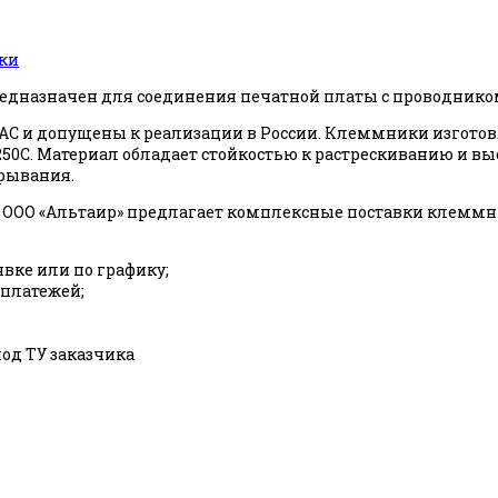
вки
едназначен для соединения печатной платы с проводником, 
AC и допущены к реализации в России. Клеммники изготов
о +250С. Материал обладает стойкостью к растрескиванию 
ырывания.
ООО «Альтаир» предлагает комплексные поставки клеммн
явке или по графику;
 платежей;
од ТУ заказчика