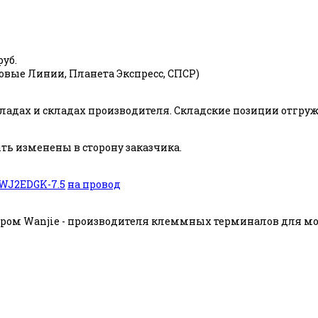
руб.
ловые Линии, Планета Экспресс, СПСР)
адах и складах производителя. Складские позиции отгружаю
ь изменены в сторону заказчика.
WJ2EDGK-7.5
на провод
ом Wanjie - производителя клеммных терминалов для мон