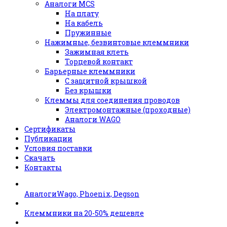
Аналоги MCS
На плату
На кабель
Пружинные
Нажимные, безвинтовые клеммники
Зажимная клеть
Торцевой контакт
Барьерные клеммники
С защитной крышкой
Без крышки
Клеммы для соединения проводов
Электромонтажные (проходные)
Аналоги WAGO
Сертификаты
Публикации
Условия поставки
Скачать
Контакты
АналогиWago, Phoenix, Degson
Клеммники на 20-50% дешевле