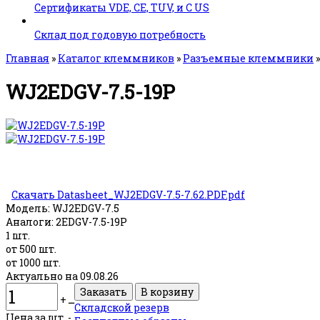
Сертификаты VDE, CE, TUV, и C US
Склад под годовую потребность
Главная
»
Каталог клеммников
»
Разъемные клеммники
WJ2EDGV-7.5-19P
Скачать Datasheet_WJ2EDGV-7.5-7.62.PDF.pdf
Модель:
WJ2EDGV-7.5
Аналоги:
2EDGV-7.5-19P
1 шт.
от 500 шт.
от 1000 шт.
Актуально на 09.08.26
+
ــ
Складской резерв
Цена за шт. -