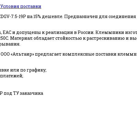
ь
Условия поставки
2EDGV-7.5-19P на 15% дешевле. Предназначен для соединени
, EAC и допущены к реализации в России. Клеммники изго
о +250С. Материал обладает стойкостью к растрескиванию 
ырывания.
ООО «Альтаир» предлагает комплексные поставки клеммни
явке или по графику;
 платежей;
 под ТУ заказчика