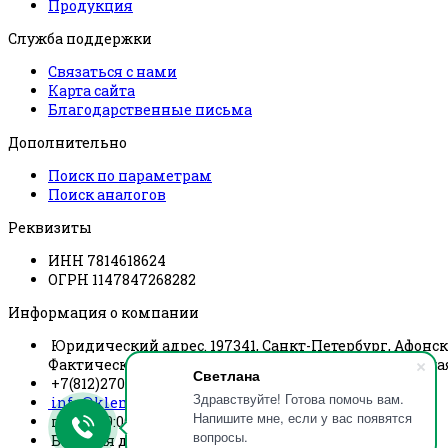
Продукция
Служба поддержки
Связаться с нами
Карта сайта
Благодарственные письма
Дополнительно
Поиск по параметрам
Поиск аналогов
Реквизиты
ИНН 7814618624
ОГРН 1147847268282
Информация о компании
Юридический адрес. 197341, Санкт-Петербург, Афонска
Фактический адрес. 197341, Санкт-Петербург, Афонская
Светлана
+7(812)270-03-67
Здравствуйте! Готова помочь вам.
info@klemmnik.com
Напишите мне, если у вас появятся
пн-чт 09:00-18:00 пт 09:00-17:00
вопросы.
Быстрая доставка