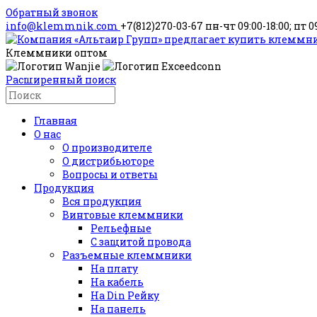
Обратный звонок
info@klemmnik.com
+7(812)270-03-67
пн-чт 09:00-18:00; пт 0
Клеммники оптом
Расширенный поиск
Главная
О нас
О производителе
О дистрибьюторе
Вопросы и ответы
Продукция
Вся продукция
Винтовые клеммники
Рельефные
С защитой провода
Разъемные клеммники
На плату
На кабель
На Din Рейку
На панель