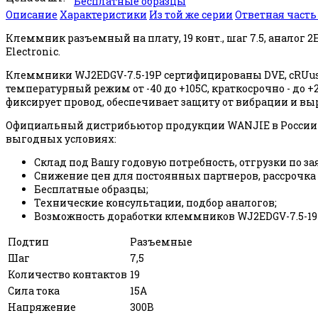
Бесплатные образцы
Описание
Характеристики
Из той же серии
Ответная част
Клеммник разъемный на плату, 19 конт., шаг 7.5, аналог 
Electronic.
Клеммники WJ2EDGV-7.5-19P сертифицированы DVE, cRUus
температурный режим от -40 до +105С, краткосрочно - д
фиксирует провод, обеспечивает защиту от вибрации и в
Официальный дистрибьютор продукции WANJIE в России 
выгодных условиях:
Склад под Вашу годовую потребность, отгрузки по за
Снижение цен для постоянных партнеров, рассрочка
Бесплатные образцы;
Технические консультации, подбор аналогов;
Возможность доработки клеммников WJ2EDGV-7.5-19P
Подтип
Разъемные
Шаг
7,5
Количество контактов
19
Сила тока
15А
Напряжение
300В