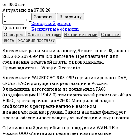
от 1000 шт.
Актуально на 07.08.26
+
ــ
Складской резерв
Цена за шт. -
Бесплатные образцы
Описание
Характеристики
Из той же серии
Ответная
часть
Условия поставки
Клеммник разъемный на плату, 9 конт., шаг 5.08, аналог
2EDGRC-5.08-09P на 15% дешевле. Предназначен для
соединения печатной платы с проводником.
Производитель - Wanjie Electronic.
Клеммники WJ2EDGRC-5.08-09P сертифицированы DVE,
cRUus, EAC и допущены к реализации в России.
Клеммники изготовлены из полиамида PA66
(модификация UL94V-0), температурный режим от -40 до
+105С, краткосрочно - до +250С. Материал обладает
стойкостью к растрескиванию и высоким
динамическим нагрузкам. Зажим надежно фиксирует
провод, обеспечивает защиту от вибрации и вырывания.
Официальный дистрибьютор продукции WANJIE в
России ООО «Альтаир» предлагает комплексные