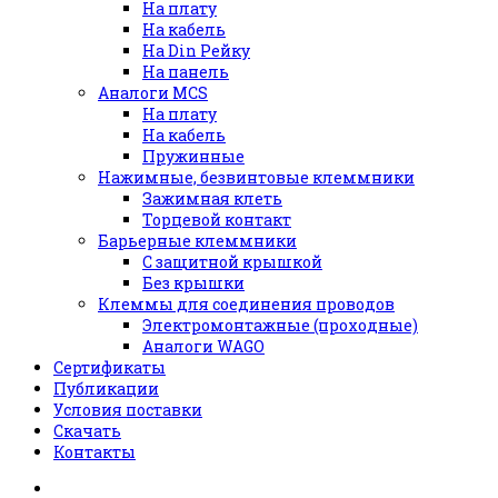
На плату
На кабель
На Din Рейку
На панель
Аналоги MCS
На плату
На кабель
Пружинные
Нажимные, безвинтовые клеммники
Зажимная клеть
Торцевой контакт
Барьерные клеммники
С защитной крышкой
Без крышки
Клеммы для соединения проводов
Электромонтажные (проходные)
Аналоги WAGO
Сертификаты
Публикации
Условия поставки
Скачать
Контакты