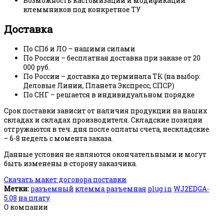
Возможность кастомизации и модификации
клеммников под конкретное ТУ
Доставка
По СПб и ЛО – нашими силами
По России – бесплатная доставка при заказе от 20
000 руб.
По России – доставка до терминала ТК (на выбор:
Деловые Линии, Планета Экспресс, СПСР)
По СНГ – решается в индивидуальном порядке
Срок поставки зависит от наличия продукции на наших
складах и складах производителя. Складские позиции
отгружаются в теч. дня после оплаты счета, нескладские
– 6-8 недель с момента заказа.
Данные условия не являются окончательными и могут
быть изменены в сторону заказчика.
Скачать макет договора поставки
Метки:
разъемный
клемма разъемная
plug in
WJ2EDGA-
5.08
на плату
О компании