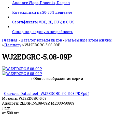
АналогиWago, Phoenix, Degson
Клеммники на 20-50% дешевле
Сертификаты VDE, CE, TUV, и C US
Склад под годовую потребность
Главная
»
Каталог клеммников
»
Разъемные клеммники
»
На плату
»
WJ2EDGRC-5.08-09P
WJ2EDGRC-5.08-09P
↑ Общее изображение серии
Скачать Datasheet_WJ2EDGRC-5.0-5.08.PDF.pdf
Модель:
WJ2EDGRC-5.08
Аналоги:
2EDGRC-5.08-09P, ME030-50809
1 шт.
от 500 шт.