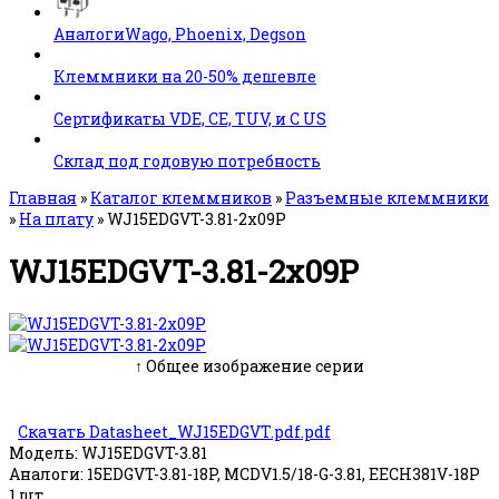
АналогиWago, Phoenix, Degson
Клеммники на 20-50% дешевле
Сертификаты VDE, CE, TUV, и C US
Склад под годовую потребность
Главная
»
Каталог клеммников
»
Разъемные клеммники
»
На плату
»
WJ15EDGVT-3.81-2x09P
WJ15EDGVT-3.81-2x09P
↑ Общее изображение серии
Скачать Datasheet_WJ15EDGVT.pdf.pdf
Модель:
WJ15EDGVT-3.81
Аналоги:
15EDGVT-3.81-18P, MCDV1.5/18-G-3.81, EECH381V-18P
1 шт.