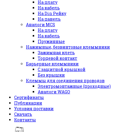
На плату
На кабель
На Din Рейку
На панель
Аналоги MCS
На плату
На кабель
Пружинные
Нажимные, безвинтовые клеммники
Зажимная клеть
Торцевой контакт
Барьерные клеммники
С защитной крышкой
Без крышки
Клеммы для соединения проводов
Электромонтажные (проходные)
Аналоги WAGO
Сертификаты
Публикации
Условия поставки
Скачать
Контакты