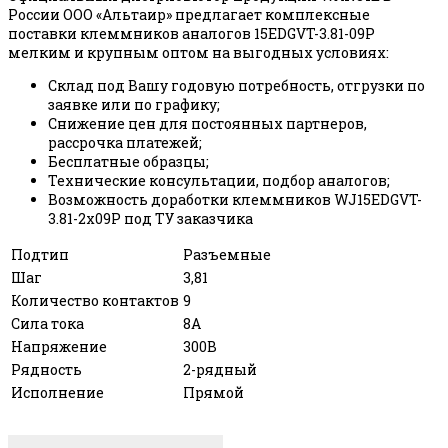
России ООО «Альтаир» предлагает комплексные
поставки клеммников аналогов 15EDGVT-3.81-09P
мелким и крупным оптом на выгодных условиях:
Склад под Вашу годовую потребность, отгрузки по
заявке или по графику;
Снижение цен для постоянных партнеров,
рассрочка платежей;
Бесплатные образцы;
Технические консультации, подбор аналогов;
Возможность доработки клеммников WJ15EDGVT-
3.81-2x09P под ТУ заказчика
Подтип
Разъемные
Шаг
3,81
Количество контактов
9
Сила тока
8А
Напряжение
300В
Рядность
2-рядный
Исполнение
Прямой