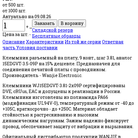
от 500 шт.
от 1000 шт.
Актуально на 09.08.26
+
ــ
Складской резерв
Цена за шт. -
Бесплатные образцы
Описание
Характеристики
Из той же серии
Ответная
часть
Условия поставки
Клеммник разъемный на плату, 9 конт., шаг 3.81, аналог
15EDGVT-3.5-09P на 15% дешевле. Предназначен для
соединения печатной платы с проводником.
Производитель - Wanjie Electronic.
Клеммники WJ15EDGVT-3.81-2x09P сертифицированы
DVE, cRUus, EAC и допущены к реализации в России.
Клеммники изготовлены из полиамида PA66
(модификация UL94V-0), температурный режим от -40 до
+105С, краткосрочно - до +250С. Материал обладает
стойкостью к растрескиванию и высоким
динамическим нагрузкам. Зажим надежно фиксирует
провод, обеспечивает защиту от вибрации и вырывания.
Официальный дистрибьютор продукции WANJIE в