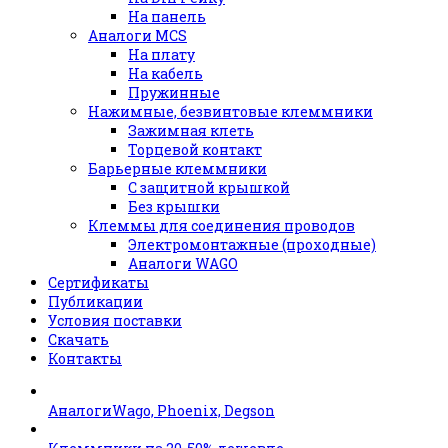
На панель
Аналоги MCS
На плату
На кабель
Пружинные
Нажимные, безвинтовые клеммники
Зажимная клеть
Торцевой контакт
Барьерные клеммники
С защитной крышкой
Без крышки
Клеммы для соединения проводов
Электромонтажные (проходные)
Аналоги WAGO
Сертификаты
Публикации
Условия поставки
Скачать
Контакты
АналогиWago, Phoenix, Degson