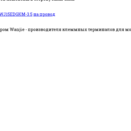
WJ15EDGKM-3.5
на провод
ом Wanjie - производителя клеммных терминалов для мон