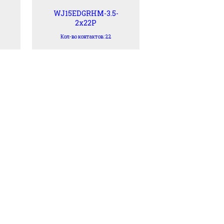
WJ15EDGRHM-3.5-
2x22P
Кол-во контактов: 22