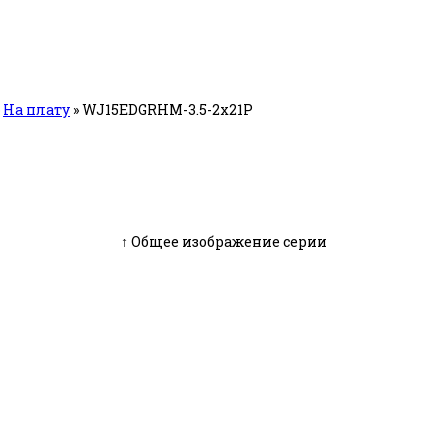
»
На плату
»
WJ15EDGRHM-3.5-2x21P
↑ Общее изображение серии