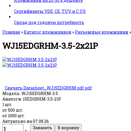
Клеммники на 20-50% дешевле
Сертификаты VDE, CE, TUV, и C US
Склад под годовую потребность
Главная
»
Каталог клеммников
»
Разъемные клеммники
WJ15EDGRHM-3.5-2x21P
Скачать Datasheet_WJ15EDGRHM.pdf.pdf
Модель:
WJ15EDGRHM-3.5
Аналоги:
15EDGRHM-3.5-21P
1 шт.
от 500 шт.
от 1000 шт.
Актуально на 07.08.26
+
ــ