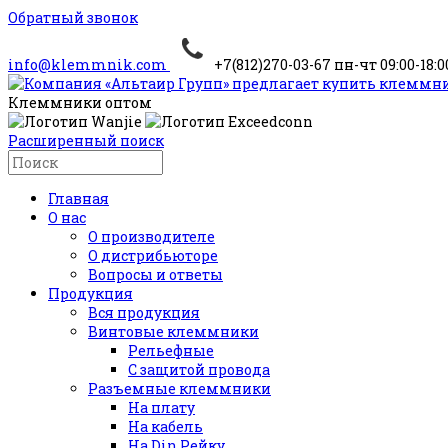
Обратный звонок
info@klemmnik.com
+7(812)270-03-67
пн-чт 09:00-18:00
Клеммники оптом
Расширенный поиск
Главная
О нас
О производителе
О дистрибьюторе
Вопросы и ответы
Продукция
Вся продукция
Винтовые клеммники
Рельефные
С защитой провода
Разъемные клеммники
На плату
На кабель
На Din Рейку