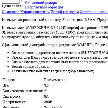
Складской резерв
Цена за шт. -
Бесплатные образцы
Описание
Характеристики
Из той же серии
Ответная част
Клеммник разъемный на плату, 21 конт., шаг 3.5мм. Пред
Клеммники WJ15EDGRHM-3.5-2x21P сертифицированы DVE, 
0), температурный режим от -40 до +105С, краткосрочно 
фиксирует провод, обеспечивает защиту от вибрации и в
Официальный дистрибьютор продукции WANJIE в России 
Возможность доработки клеммников WJ15EDGRHM-3.5
Склад под Вашу годовую потребность, отгрузки по за
Снижение цен для постоянных партнеров, рассрочка
Бесплатные образцы;
Технические консультации, подбор аналогов;
Подтип
Разъемные
Шаг
3,5
Количество контактов
21
Сила тока
8А
Напряжение
300В
Рядность
2-рядный