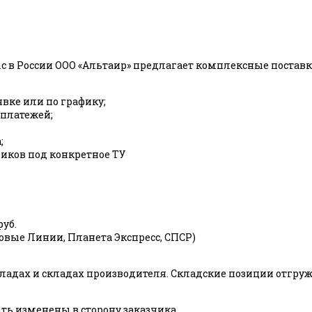
c в России ООО «Альтаир» предлагает комплексные пост
явке или по графику;
 платежей;
;
ков под конкретное ТУ
руб.
ловые Линии, Планета Экспресс, СПСР)
адах и складах производителя. Складские позиции отгружаю
ь изменены в сторону заказчика.