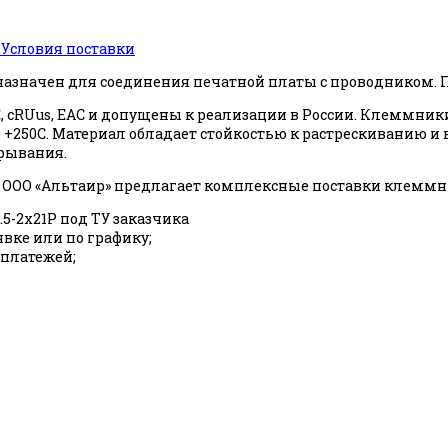
ь
Условия поставки
назначен для соединения печатной платы с проводником. Пр
cRUus, EAC и допущены к реализации в России. Клеммник
- до +250С. Материал обладает стойкостью к растрескивани
ырывания.
ООО «Альтаир» предлагает комплексные поставки клеммн
-2x21P под ТУ заказчика
явке или по графику;
 платежей;