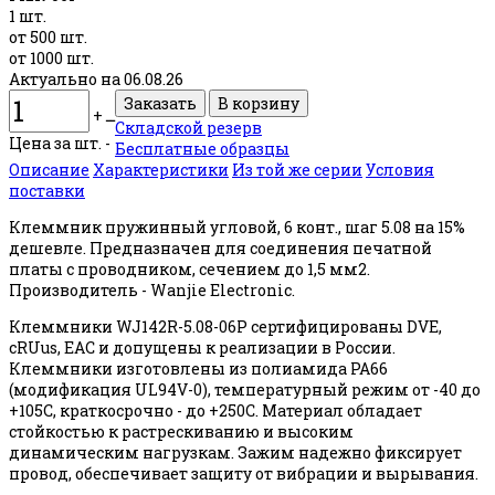
1 шт.
от 500 шт.
от 1000 шт.
Актуально на 06.08.26
+
ــ
Складской резерв
Цена за шт. -
Бесплатные образцы
Описание
Характеристики
Из той же серии
Условия
поставки
Клеммник пружинный угловой, 6 конт., шаг 5.08 на 15%
дешевле. Предназначен для соединения печатной
платы с проводником, сечением до 1,5 мм2.
Производитель - Wanjie Electronic.
Клеммники WJ142R-5.08-06P сертифицированы DVE,
cRUus, EAC и допущены к реализации в России.
Клеммники изготовлены из полиамида PA66
(модификация UL94V-0), температурный режим от -40 до
+105С, краткосрочно - до +250С. Материал обладает
стойкостью к растрескиванию и высоким
динамическим нагрузкам. Зажим надежно фиксирует
провод, обеспечивает защиту от вибрации и вырывания.