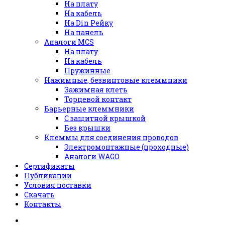
На плату
На кабель
На Din Рейку
На панель
Аналоги MCS
На плату
На кабель
Пружинные
Нажимные, безвинтовые клеммники
Зажимная клеть
Торцевой контакт
Барьерные клеммники
С защитной крышкой
Без крышки
Клеммы для соединения проводов
Электромонтажные (проходные)
Аналоги WAGO
Сертификаты
Публикации
Условия поставки
Скачать
Контакты