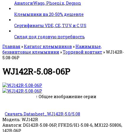
АналогиWago, Phoenix, Degson
Клеммники на 20-50% дешевле
Сертификаты VDE, CE, TUV, и C US
Склад под годовую потребность
Главная
»
Каталог клеммников
»
Нажимные,
безвинтовые клеммники
»
Торцевой контакт
»
WJ142R-
5.08-06P
WJ142R-5.08-06P
↑ Общее изображение серии
Скачать Datasheet_WJ142R-5.0/5.08
Модель:
WJ142R
Аналоги:
DG142R-5.08-06P, FFKDS/H1-5.08-6, MX122-50806,
142R-06P