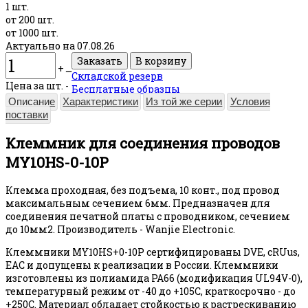
1 шт.
от 200 шт.
от 1000 шт.
Актуально на 07.08.26
+
ــ
Складской резерв
Цена за шт. -
Бесплатные образцы
Описание
Характеристики
Из той же серии
Условия
поставки
Клеммник для соединения проводов
MY10HS-0-10P
Клемма проходная, без подъема, 10 конт., под провод
максимальным сечением 6мм. Предназначен для
соединения печатной платы с проводником, сечением
до 10мм2. Производитель - Wanjie Electronic.
Клеммники MY10HS+0-10P сертифицированы DVE, cRUus,
EAC и допущены к реализации в России. Клеммники
изготовлены из полиамида PA66 (модификация UL94V-0),
температурный режим от -40 до +105С, краткосрочно - до
+250С. Материал обладает стойкостью к растрескиванию