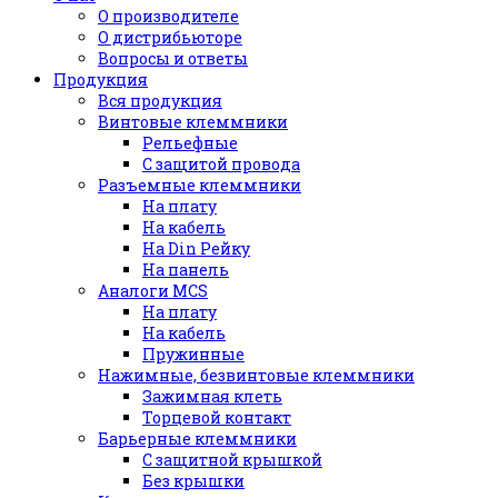
О производителе
О дистрибьюторе
Вопросы и ответы
Продукция
Вся продукция
Винтовые клеммники
Рельефные
С защитой провода
Разъемные клеммники
На плату
На кабель
На Din Рейку
На панель
Аналоги MCS
На плату
На кабель
Пружинные
Нажимные, безвинтовые клеммники
Зажимная клеть
Торцевой контакт
Барьерные клеммники
С защитной крышкой
Без крышки