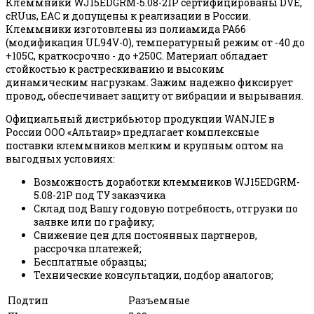
Клеммники WJ15EDGRM-5.08-21P сертифицированы DVE,
cRUus, EAC и допущены к реализации в России.
Клеммники изготовлены из полиамида PA66
(модификация UL94V-0), температурный режим от -40 до
+105С, краткосрочно - до +250С. Материал обладает
стойкостью к растрескиванию и высоким
динамическим нагрузкам. Зажим надежно фиксирует
провод, обеспечивает защиту от вибрации и вырывания.
Официальный дистрибьютор продукции WANJIE в
России ООО «Альтаир» предлагает комплексные
поставки клеммников мелким и крупным оптом на
выгодных условиях:
Возможность доработки клеммников WJ15EDGRM-
5.08-21P под ТУ заказчика
Склад под Вашу годовую потребность, отгрузки по
заявке или по графику;
Снижение цен для постоянных партнеров,
рассрочка платежей;
Бесплатные образцы;
Технические консультации, подбор аналогов;
Подтип
Разъемные