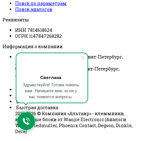
Поиск по параметрам
Поиск аналогов
Реквизиты
ИНН 7814618624
ОГРН 1147847268282
Информация о компании
Юридический адрес. 197341, Санкт-Петербург,
Афонская, 2 офис 4-406
Фактический адрес. 197341, Санкт-Петербург,
Афонская, 2 офис 4-406
Светлана
Здравствуйте! Готова помочь
+7(812)270-03-67
вам. Напишите мне, если у
info@klemmnik.com
вас появятся вопросы.
пн-чт 09:00-18:00 пт 09:00-17:00
Быстрая доставка
2016-2026 © Компания «Альтаир» - клеммники,
клеммные блоки от Wanjie Electronic (Аналоги
Wago, Wiedmuller, Phoenix Contact, Degson, Dinkle,
Deca)