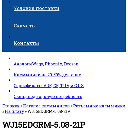
Условия поставки
Скачать
Контакты
АналогиWago, Phoenix, Degson
Клеммники на 20-50% дешевле
Сертификаты VDE, CE, TUV, и C US
Склад под годовую потребность
Главная
»
Каталог клеммников
»
Разъемные клеммники
»
На плату
»
WJ15EDGRM-5.08-21P
WJ15EDGRM-5.08-21P