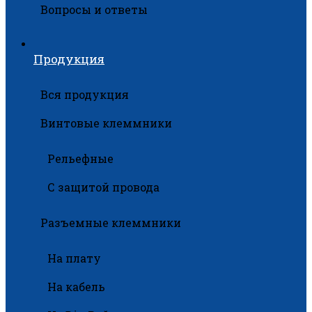
Вопросы и ответы
Продукция
Вся продукция
Винтовые клеммники
Рельефные
С защитой провода
Разъемные клеммники
На плату
На кабель