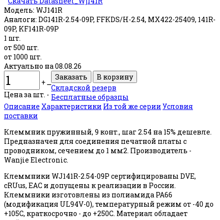
Скачать Datasheet_Wj141R
Модель:
WJ141R
Аналоги:
DG141R-2.54-09P, FFKDS/H-2.54, MX422-25409, 141R-
09P, KF141R-09P
1 шт.
от 500 шт.
от 1000 шт.
Актуально на 08.08.26
+
ــ
Складской резерв
Цена за шт. -
Бесплатные образцы
Описание
Характеристики
Из той же серии
Условия
поставки
Клеммник пружинный, 9 конт., шаг 2.54 на 15% дешевле.
Предназначен для соединения печатной платы с
проводником, сечением до 1 мм2. Производитель -
Wanjie Electronic.
Клеммники WJ141R-2.54-09P сертифицированы DVE,
cRUus, EAC и допущены к реализации в России.
Клеммники изготовлены из полиамида PA66
(модификация UL94V-0), температурный режим от -40 до
+105С, краткосрочно - до +250С. Материал обладает