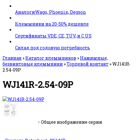
АналогиWago, Phoenix, Degson
Клеммники на 20-50% дешевле
Сертификаты VDE, CE, TUV, и C US
Склад под годовую потребность
Главная
»
Каталог клеммников
»
Нажимные,
безвинтовые клеммники
»
Торцевой контакт
»
WJ141R-
2.54-09P
WJ141R-2.54-09P
↑ Общее изображение серии