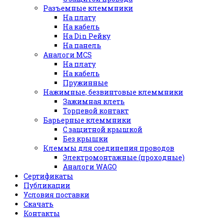
Разъемные клеммники
На плату
На кабель
На Din Рейку
На панель
Аналоги MCS
На плату
На кабель
Пружинные
Нажимные, безвинтовые клеммники
Зажимная клеть
Торцевой контакт
Барьерные клеммники
С защитной крышкой
Без крышки
Клеммы для соединения проводов
Электромонтажные (проходные)
Аналоги WAGO
Сертификаты
Публикации
Условия поставки
Скачать
Контакты