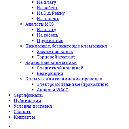
На плату
На кабель
На Din Рейку
На панель
Аналоги MCS
На плату
На кабель
Пружинные
Нажимные, безвинтовые клеммники
Зажимная клеть
Торцевой контакт
Барьерные клеммники
С защитной крышкой
Без крышки
Клеммы для соединения проводов
Электромонтажные (проходные)
Аналоги WAGO
Сертификаты
Публикации
Условия поставки
Скачать
Контакты