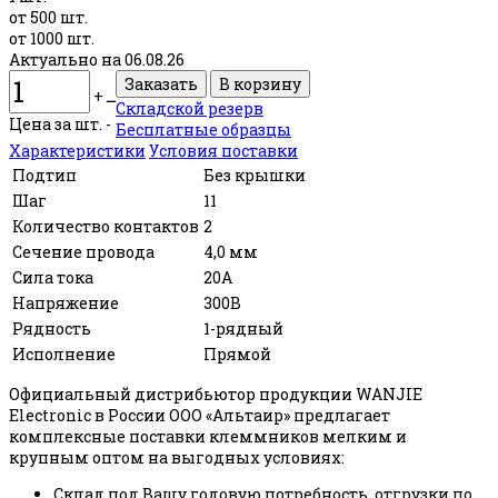
от 500 шт.
от 1000 шт.
Актуально на 06.08.26
+
ــ
Складской резерв
Цена за шт. -
Бесплатные образцы
Характеристики
Условия поставки
Подтип
Без крышки
Шаг
11
Количество контактов
2
Сечение провода
4,0 мм
Сила тока
20А
Напряжение
300В
Рядность
1-рядный
Исполнение
Прямой
Официальный дистрибьютор продукции WANJIE
Electronic в России ООО «Альтаир» предлагает
комплексные поставки клеммников мелким и
крупным оптом на выгодных условиях:
Склад под Вашу годовую потребность, отгрузки по