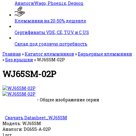
АналогиWago, Phoenix, Degson
Клеммники на 20-50% дешевле
Сертификаты VDE, CE, TUV, и C US
Склад под годовую потребность
Главная
»
Каталог клеммников
»
Барьерные клеммники
»
Без крышки
»
WJ65SM-02P
WJ65SM-02P
↑ Общее изображение серии
Скачать Datasheet_WJ65SM
Модель:
WJ65SM
Аналоги:
DG65S-A-02P
1 шт.